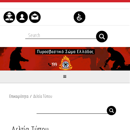
Μετάβαση στο περιεχόμενο
Επικαιρότητα
/
Δελτία Τύπου
Δελτία Τύπου