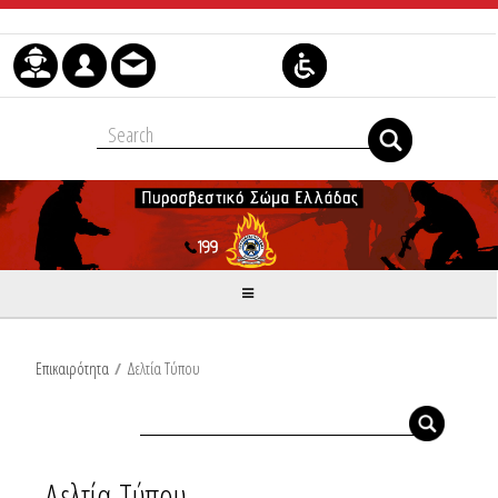
Μετάβαση στο περιεχόμενο
Επικαιρότητα
/
Δελτία Τύπου
Δελτία Τύπου