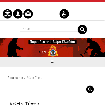
Μετάβαση στο περιεχόμενο
Επικαιρότητα
/
Δελτία Τύπου
Δελτία Τύπου