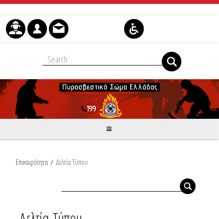
Μετάβαση στο περιεχόμενο
Επικαιρότητα
/
Δελτία Τύπου
Δελτία Τύπου