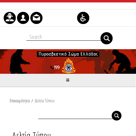
Μετάβαση στο περιεχόμενο
Επικαιρότητα
/
Δελτία Τύπου
Δελτία Τύπου