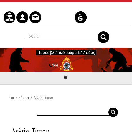
Μετάβαση στο περιεχόμενο
Επικαιρότητα
/
Δελτία Τύπου
Δελτία Τύπου