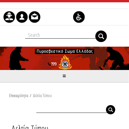
Μετάβαση στο περιεχόμενο
Επικαιρότητα
/
Δελτία Τύπου
Δελτία Τύπου