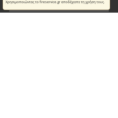
Χρησιμοποιώντας το fireservice.gr αποδέχεστε τη χρήση τους.
Πυρασφάλεια
Τράπεζα Ιδεών
Εθελοντισμός
Ανοιχτά Δεδομένα
Συμβάσεις Διαβουλεύσεις Διαγωνισμοί
Ευρωπαϊκά & Αναπτυξιακά Προγράμματα
© Copyright 2016 Αρχηγείο Πυροσβεστικού Σώματος