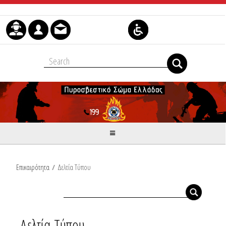
Μετάβαση στο περιεχόμενο
Επικαιρότητα
/
Δελτία Τύπου
Δελτία Τύπου