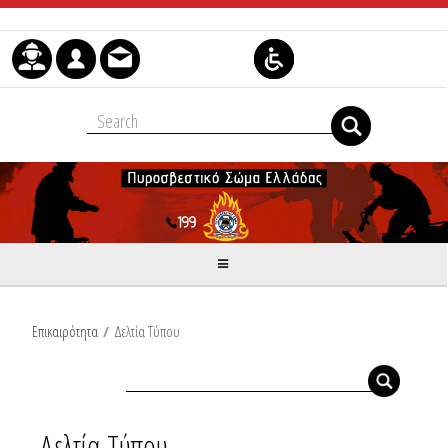
Μετάβαση στο περιεχόμενο
Επικαιρότητα
/
Δελτία Τύπου
Δελτία Τύπου