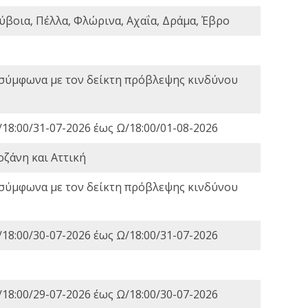
ύβοια, Πέλλα, Φλώρινα, Αχαΐα, Δράμα, Έβρο
 σύμφωνα με τον δείκτη πρόβλεψης κινδύνου
18:00/31-07-2026 έως Ω/18:00/01-08-2026
οζάνη και Αττική
 σύμφωνα με τον δείκτη πρόβλεψης κινδύνου
18:00/30-07-2026 έως Ω/18:00/31-07-2026
18:00/29-07-2026 έως Ω/18:00/30-07-2026