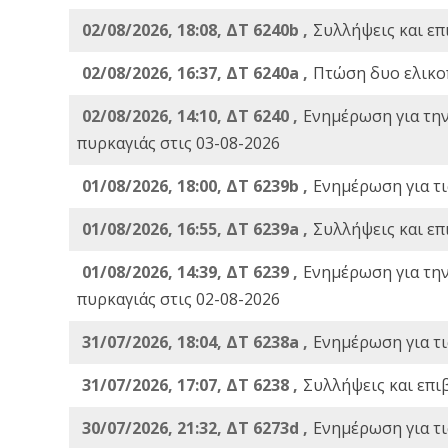
02/08/2026, 18:08, ΔΤ 6240b ,
Συλλήψεις και επ
02/08/2026, 16:37, ΔΤ 6240a ,
Πτώση δυο ελικο
02/08/2026, 14:10, ΔΤ 6240 ,
Ενημέρωση για τη
πυρκαγιάς στις 03-08-2026
01/08/2026, 18:00, ΔΤ 6239b ,
Ενημέρωση για τι
01/08/2026, 16:55, ΔΤ 6239a ,
Συλλήψεις και επ
01/08/2026, 14:39, ΔΤ 6239 ,
Ενημέρωση για τη
πυρκαγιάς στις 02-08-2026
31/07/2026, 18:04, ΔΤ 6238a ,
Ενημέρωση για τι
31/07/2026, 17:07, ΔΤ 6238 ,
Συλλήψεις και επι
30/07/2026, 21:32, ΔΤ 6273d ,
Ενημέρωση για τι