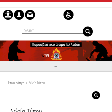
Μετάβαση στο περιεχόμενο
Επικαιρότητα
/
Δελτία Τύπου
Δελτία Τύπου