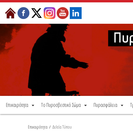
Μετάβαση στο περιεχόμενο
Επικαιρότητα
Το Πυροσβεστικό Σώμα
Πυρασφάλεια
Τ
Επικαιρότητα
/
Δελτία Τύπου