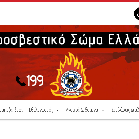
ράπεζα Ιδεών
Εθελοντισμός
Ανοιχτά Δεδομένα
Συμβάσεις Διαβ