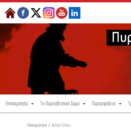
Μετάβαση στο περιεχόμενο
Επικαιρότητα
Το Πυροσβεστικό Σώμα
Πυρασφάλεια
Τ
Επικαιρότητα
/
Δελτία Τύπου