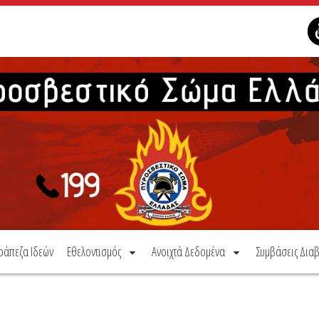
ράπεζα Ιδεών
Εθελοντισμός
Ανοιχτά Δεδομένα
Συμβάσεις Διαβ