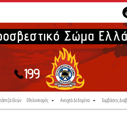
ράπεζα Ιδεών
Εθελοντισμός
Ανοιχτά Δεδομένα
Συμβάσεις Διαβ