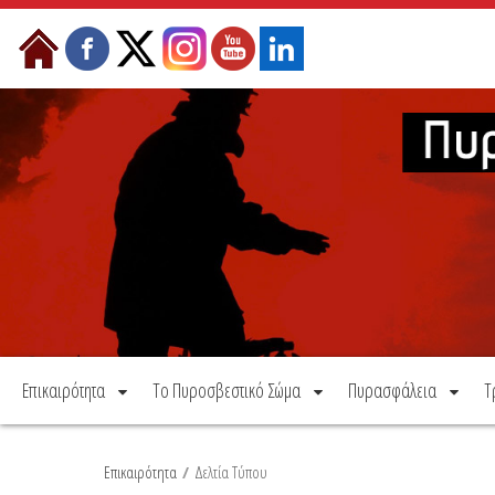
Μετάβαση στο περιεχόμενο
Επικαιρότητα
Το Πυροσβεστικό Σώμα
Πυρασφάλεια
Τ
Επικαιρότητα
/
Δελτία Τύπου