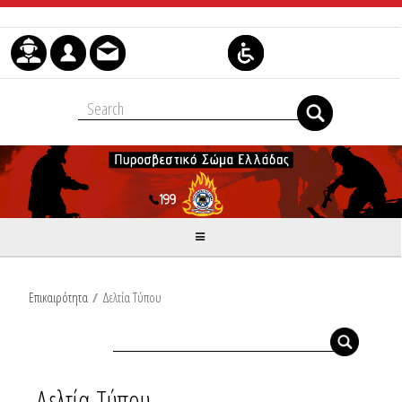
Μετάβαση στο περιεχόμενο
Επικαιρότητα
/
Δελτία Τύπου
Δελτία Τύπου