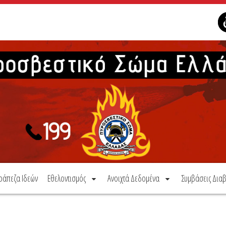
ράπεζα Ιδεών
Εθελοντισμός
Ανοιχτά Δεδομένα
Συμβάσεις Διαβ