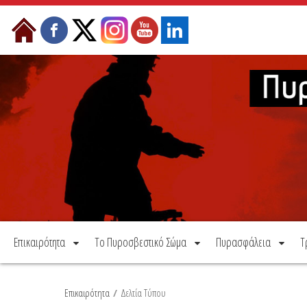
Μετάβαση στο περιεχόμενο
Επικαιρότητα
Το Πυροσβεστικό Σώμα
Πυρασφάλεια
Τ
Επικαιρότητα
/
Δελτία Τύπου