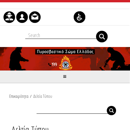
Μετάβαση στο περιεχόμενο
Επικαιρότητα
/
Δελτία Τύπου
Δελτία Τύπου