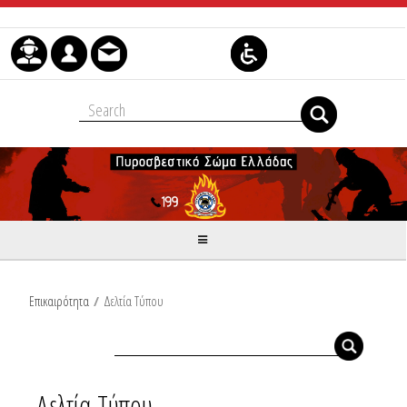
Μετάβαση στο περιεχόμενο
Επικαιρότητα
/
Δελτία Τύπου
Δελτία Τύπου