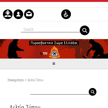
Μετάβαση στο περιεχόμενο
Επικαιρότητα
/
Δελτία Τύπου
Δελτία Τύπου