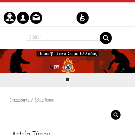
Μετάβαση στο περιεχόμενο
Επικαιρότητα
/
Δελτία Τύπου
Δελτία Τύπου