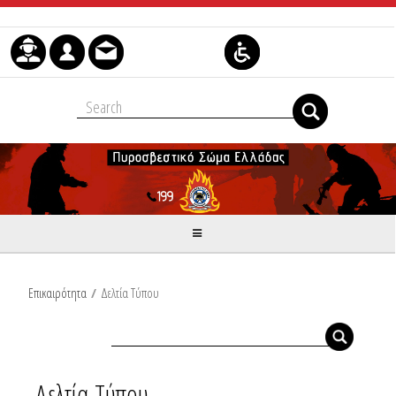
Μετάβαση στο περιεχόμενο
Επικαιρότητα
/
Δελτία Τύπου
Δελτία Τύπου