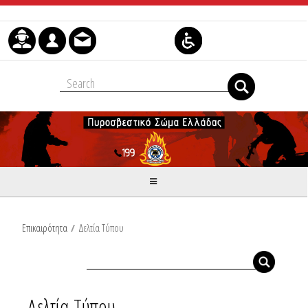
Μετάβαση στο περιεχόμενο
Επικαιρότητα
/
Δελτία Τύπου
Δελτία Τύπου