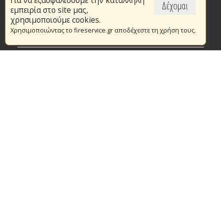
Για να εξασφαλίσουμε την κατάλληλη
Επικαιρότητα
Δέχομαι
εμπειρία στο site μας,
Το Πυροσβεστικό Σώμα
χρησιμοποιούμε cookies.
Χρησιμοποιώντας το fireservice.gr αποδέχεστε τη χρήση τους.
Πυρασφάλεια
Τράπεζα Ιδεών
Εθελοντισμός
Ανοιχτά Δεδομένα
Συμβάσεις Διαβουλεύσεις Διαγωνισμοί
Ευρωπαϊκά & Αναπτυξιακά Προγράμματα