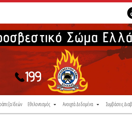
ράπεζα Ιδεών
Εθελοντισμός
Ανοιχτά Δεδομένα
Συμβάσεις Διαβ