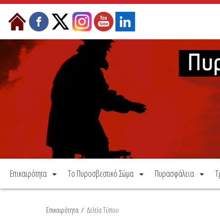
Μετάβαση στο περιεχόμενο
Επικαιρότητα
Το Πυροσβεστικό Σώμα
Πυρασφάλεια
Τ
Επικαιρότητα
/
Δελτία Τύπου