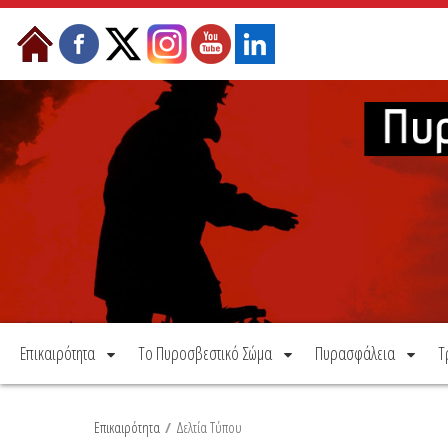
Μετάβαση στο περιεχόμενο
Επικαιρότητα
Το Πυροσβεστικό Σώμα
Πυρασφάλεια
Τ
Επικαιρότητα
/
Δελτία Τύπου