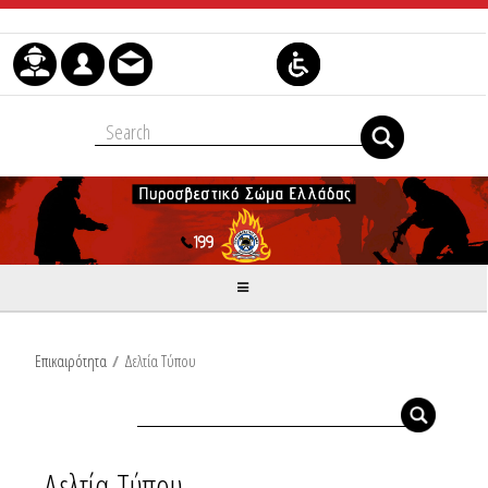
Μετάβαση στο περιεχόμενο
Επικαιρότητα
/
Δελτία Τύπου
Δελτία Τύπου