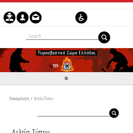
Μετάβαση στο περιεχόμενο
Επικαιρότητα
/
Δελτία Τύπου
Δελτία Τύπου