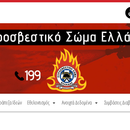
ράπεζα Ιδεών
Εθελοντισμός
Ανοιχτά Δεδομένα
Συμβάσεις Διαβ