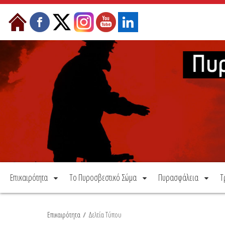
Μετάβαση στο περιεχόμενο
Επικαιρότητα
Το Πυροσβεστικό Σώμα
Πυρασφάλεια
Τ
Επικαιρότητα
/
Δελτία Τύπου