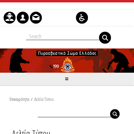
Μετάβαση στο περιεχόμενο
Επικαιρότητα
/
Δελτία Τύπου
Δελτία Τύπου