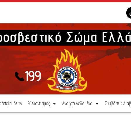
ράπεζα Ιδεών
Εθελοντισμός
Ανοιχτά Δεδομένα
Συμβάσεις Διαβ