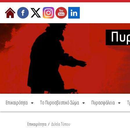
Μετάβαση στο περιεχόμενο
Επικαιρότητα
Το Πυροσβεστικό Σώμα
Πυρασφάλεια
Τ
Επικαιρότητα
/
Δελτία Τύπου