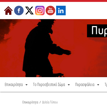
Μετάβαση στο περιεχόμενο
Επικαιρότητα
Το Πυροσβεστικό Σώμα
Πυρασφάλεια
Τ
Επικαιρότητα
/
Δελτία Τύπου