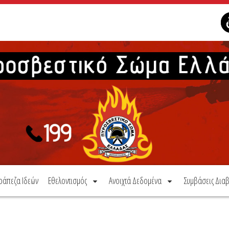
ράπεζα Ιδεών
Εθελοντισμός
Ανοιχτά Δεδομένα
Συμβάσεις Διαβ