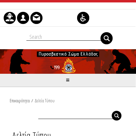
Μετάβαση στο περιεχόμενο
Επικαιρότητα
/
Δελτία Τύπου
Δελτία Τύπου