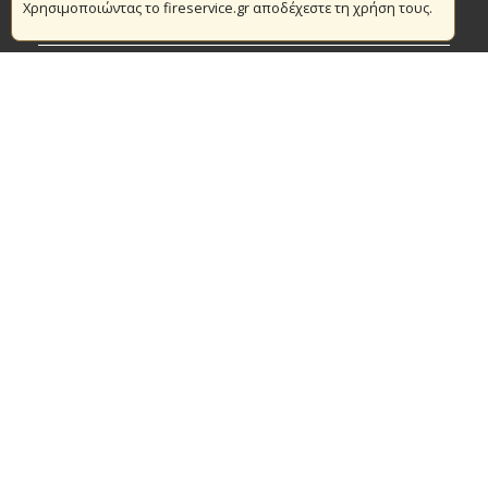
Χρησιμοποιώντας το fireservice.gr αποδέχεστε τη χρήση τους.
Πυρασφάλεια
Τράπεζα Ιδεών
Εθελοντισμός
Ανοιχτά Δεδομένα
Συμβάσεις Διαβουλεύσεις Διαγωνισμοί
Ευρωπαϊκά & Αναπτυξιακά Προγράμματα
© Copyright 2016 Αρχηγείο Πυροσβεστικού Σώματος