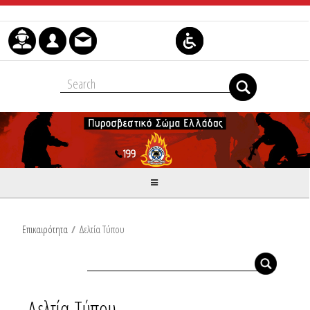
Μετάβαση στο περιεχόμενο
Επικαιρότητα
/
Δελτία Τύπου
Δελτία Τύπου