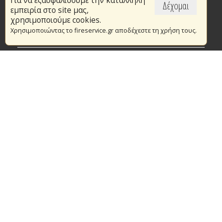
Για να εξασφαλίσουμε την κατάλληλη
Επικαιρότητα
Δέχομαι
εμπειρία στο site μας,
Το Πυροσβεστικό Σώμα
χρησιμοποιούμε cookies.
Χρησιμοποιώντας το fireservice.gr αποδέχεστε τη χρήση τους.
Πυρασφάλεια
Τράπεζα Ιδεών
Εθελοντισμός
Ανοιχτά Δεδομένα
Συμβάσεις Διαβουλεύσεις Διαγωνισμοί
Ευρωπαϊκά & Αναπτυξιακά Προγράμματα