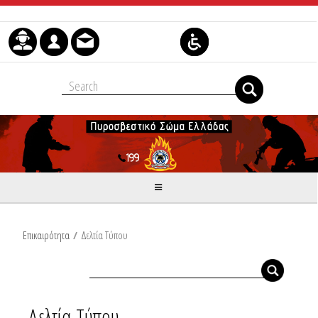
Μετάβαση στο περιεχόμενο
Επικαιρότητα
/
Δελτία Τύπου
Δελτία Τύπου