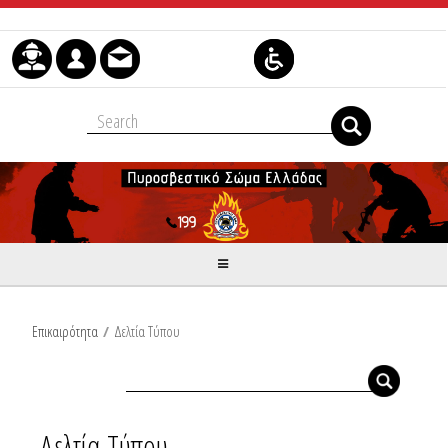
Μετάβαση στο περιεχόμενο
Επικαιρότητα
/
Δελτία Τύπου
Δελτία Τύπου