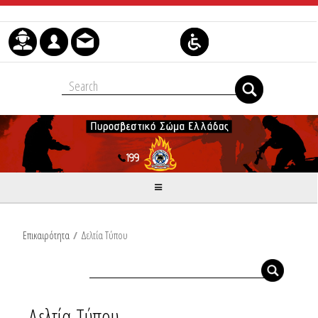
Μετάβαση στο περιεχόμενο
Επικαιρότητα
/
Δελτία Τύπου
Δελτία Τύπου