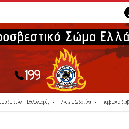
ράπεζα Ιδεών
Εθελοντισμός
Ανοιχτά Δεδομένα
Συμβάσεις Διαβ