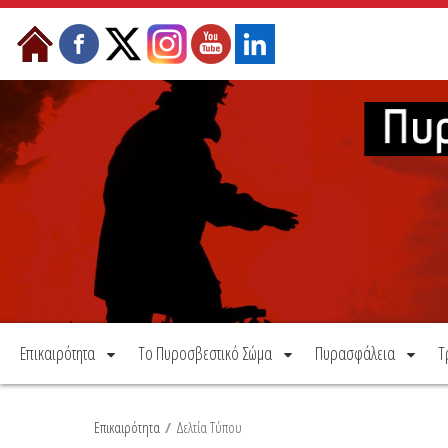
Μετάβαση στο περιεχόμενο
Επικαιρότητα
Το Πυροσβεστικό Σώμα
Πυρασφάλεια
Τ
Επικαιρότητα
/
Δελτία Τύπου