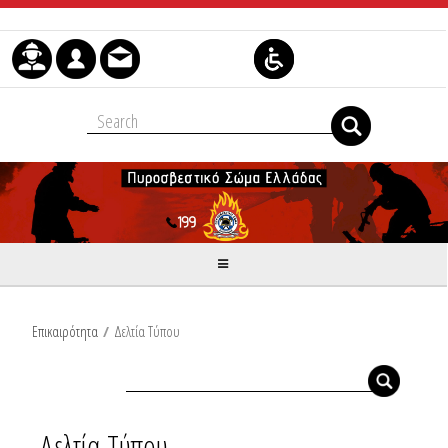
Μετάβαση στο περιεχόμενο
Επικαιρότητα
/
Δελτία Τύπου
Δελτία Τύπου