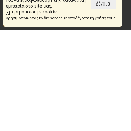
Για να εξασφαλίσουμε την κατάλληλη
Επικαιρότητα
Δέχομαι
εμπειρία στο site μας,
Το Πυροσβεστικό Σώμα
χρησιμοποιούμε cookies.
Χρησιμοποιώντας το fireservice.gr αποδέχεστε τη χρήση τους.
Πυρασφάλεια
Τράπεζα Ιδεών
Εθελοντισμός
Ανοιχτά Δεδομένα
Συμβάσεις Διαβουλεύσεις Διαγωνισμοί
Ευρωπαϊκά & Αναπτυξιακά Προγράμματα