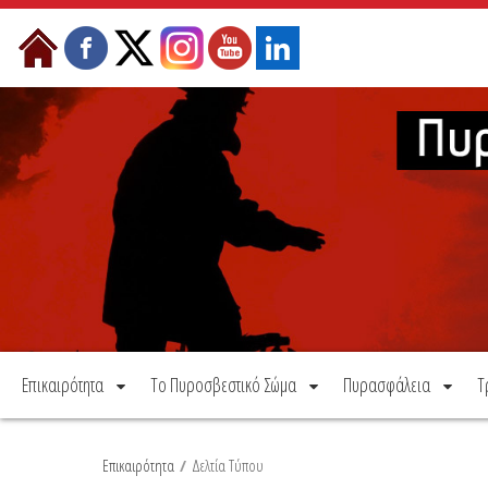
Μετάβαση στο περιεχόμενο
Επικαιρότητα
Το Πυροσβεστικό Σώμα
Πυρασφάλεια
Τ
Επικαιρότητα
/
Δελτία Τύπου