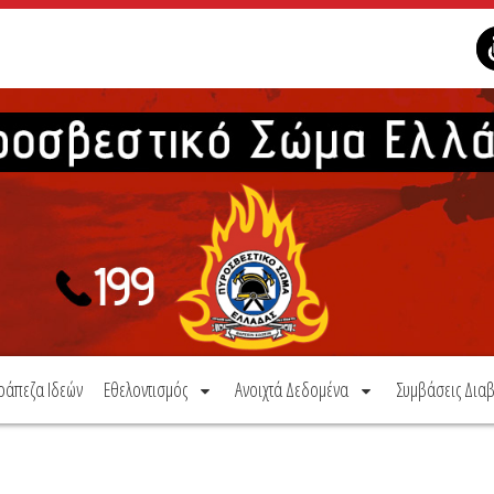
ράπεζα Ιδεών
Εθελοντισμός
Ανοιχτά Δεδομένα
Συμβάσεις Διαβ