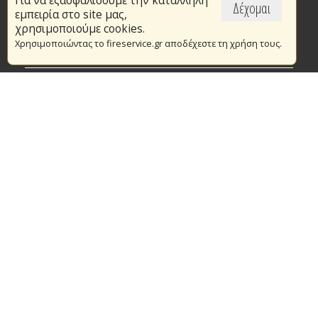
Για να εξασφαλίσουμε την κατάλληλη
Επικαιρότητα
Δέχομαι
εμπειρία στο site μας,
Το Πυροσβεστικό Σώμα
χρησιμοποιούμε cookies.
Χρησιμοποιώντας το fireservice.gr αποδέχεστε τη χρήση τους.
Πυρασφάλεια
Τράπεζα Ιδεών
Εθελοντισμός
Ανοιχτά Δεδομένα
Συμβάσεις Διαβουλεύσεις Διαγωνισμοί
Ευρωπαϊκά & Αναπτυξιακά Προγράμματα