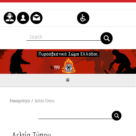
Μετάβαση στο περιεχόμενο
Επικαιρότητα
/
Δελτία Τύπου
Δελτία Τύπου