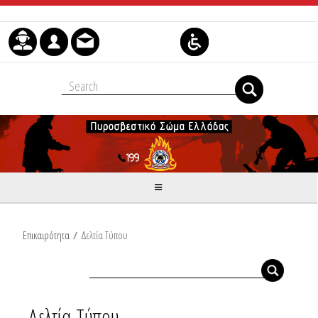
Μετάβαση στο περιεχόμενο
Επικαιρότητα
/
Δελτία Τύπου
Δελτία Τύπου