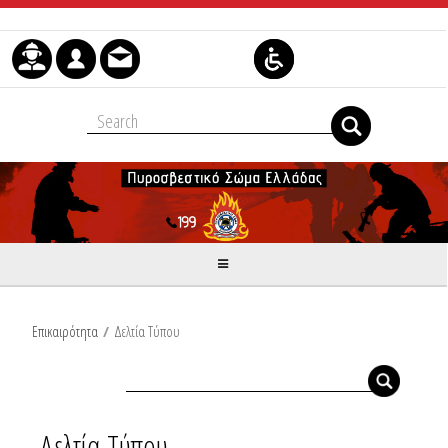
Μετάβαση στο περιεχόμενο
Επικαιρότητα
/
Δελτία Τύπου
Δελτία Τύπου