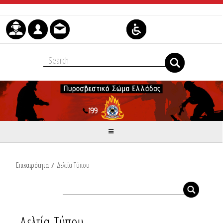
Μετάβαση στο περιεχόμενο
Επικαιρότητα
/
Δελτία Τύπου
Δελτία Τύπου