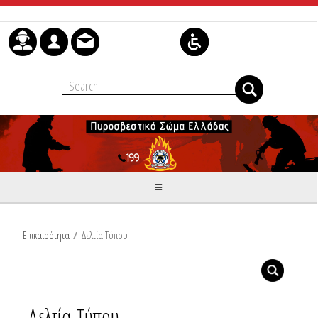
Μετάβαση στο περιεχόμενο
Επικαιρότητα
/
Δελτία Τύπου
Δελτία Τύπου