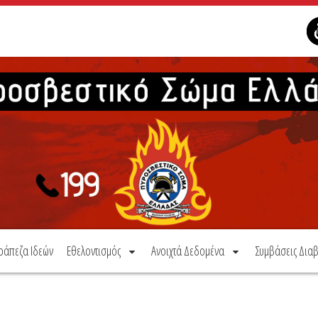
ράπεζα Ιδεών
Εθελοντισμός
Ανοιχτά Δεδομένα
Συμβάσεις Διαβ