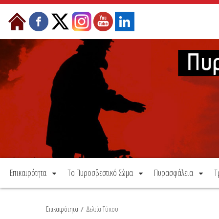
Μετάβαση στο περιεχόμενο
Επικαιρότητα
Το Πυροσβεστικό Σώμα
Πυρασφάλεια
Τ
Επικαιρότητα
/
Δελτία Τύπου