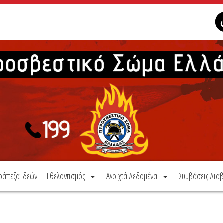
ράπεζα Ιδεών
Εθελοντισμός
Ανοιχτά Δεδομένα
Συμβάσεις Διαβ