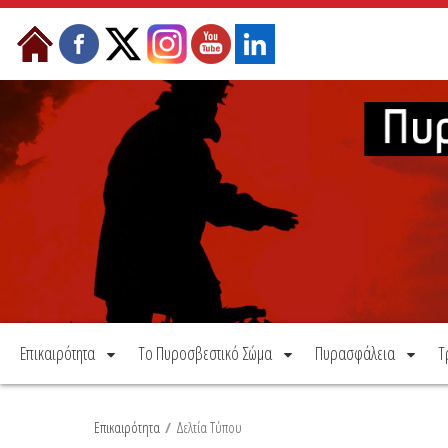
Μετάβαση στο περιεχόμενο
Επικαιρότητα
Το Πυροσβεστικό Σώμα
Πυρασφάλεια
Τ
Επικαιρότητα
/
Δελτία Τύπου