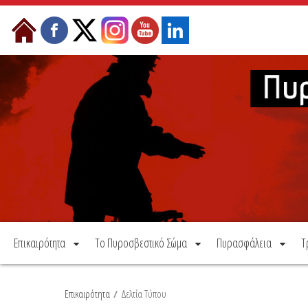
Μετάβαση στο περιεχόμενο
Επικαιρότητα
Το Πυροσβεστικό Σώμα
Πυρασφάλεια
Τ
Επικαιρότητα
/
Δελτία Τύπου