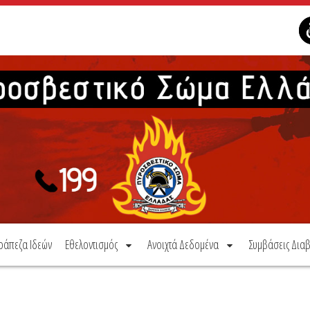
ράπεζα Ιδεών
Εθελοντισμός
Ανοιχτά Δεδομένα
Συμβάσεις Διαβ