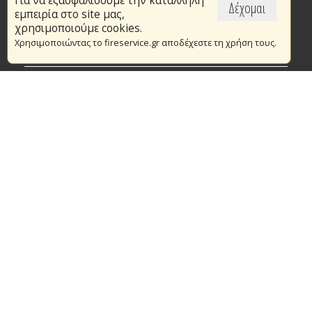
Για να εξασφαλίσουμε την κατάλληλη
Επικαιρότητα
Δέχομαι
εμπειρία στο site μας,
Το Πυροσβεστικό Σώμα
χρησιμοποιούμε cookies.
Χρησιμοποιώντας το fireservice.gr αποδέχεστε τη χρήση τους.
Πυρασφάλεια
Τράπεζα Ιδεών
Εθελοντισμός
Ανοιχτά Δεδομένα
Συμβάσεις Διαβουλεύσεις Διαγωνισμοί
Ευρωπαϊκά & Αναπτυξιακά Προγράμματα