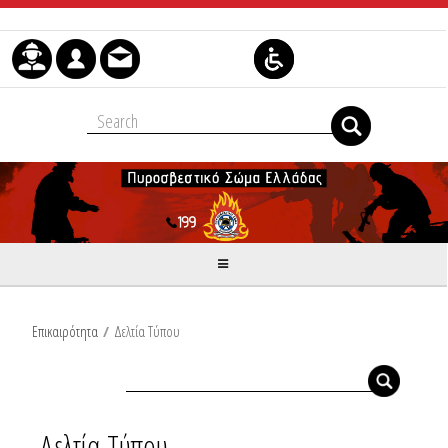
Μετάβαση στο περιεχόμενο
Επικαιρότητα
/
Δελτία Τύπου
Δελτία Τύπου