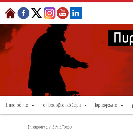
Μετάβαση στο περιεχόμενο
Επικαιρότητα
Το Πυροσβεστικό Σώμα
Πυρασφάλεια
Τ
Επικαιρότητα
/
Δελτία Τύπου