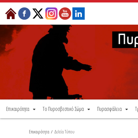
Μετάβαση στο περιεχόμενο
Επικαιρότητα
Το Πυροσβεστικό Σώμα
Πυρασφάλεια
Τ
Επικαιρότητα
/
Δελτία Τύπου