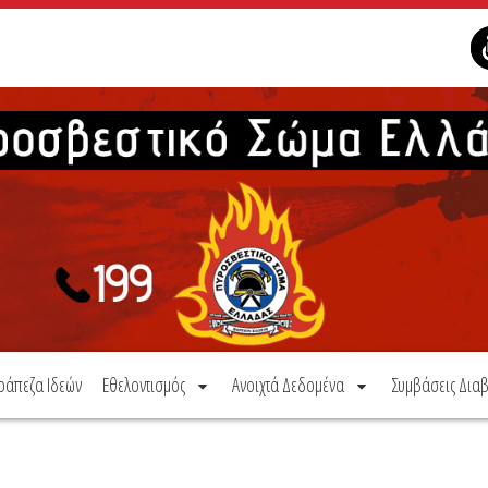
ράπεζα Ιδεών
Εθελοντισμός
Ανοιχτά Δεδομένα
Συμβάσεις Διαβ