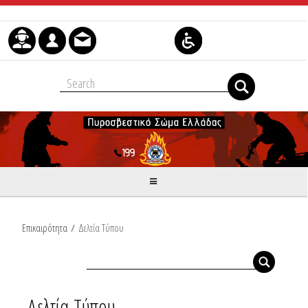
Μετάβαση στο περιεχόμενο
Επικαιρότητα
/
Δελτία Τύπου
Δελτία Τύπου